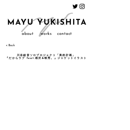
about
works
contact
< Back
川谷絵音ソロプロジェクト「美的計画」
『だからラブ feat.相沢&映秀。』ジャケットイラスト