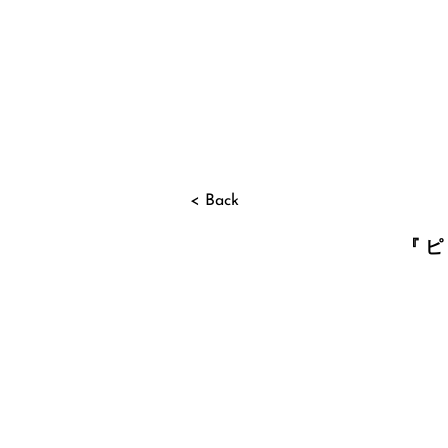
< Back
『ピ