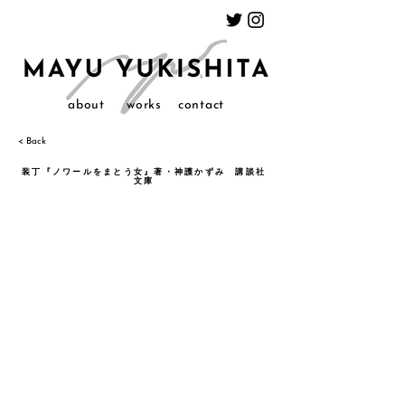
about
works
contact
< Back
装丁『ノワールをまとう女』著・神護かずみ 講談社
文庫