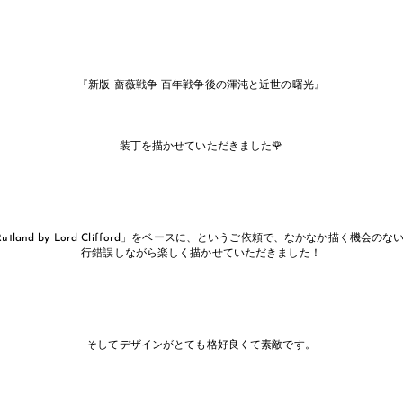
『新版 薔薇戦争 百年戦争後の渾沌と近世の曙光』
装丁を描かせていただきました🌹
of Rutland by Lord Clifford」をベースに、というご依頼で、なかなか描く機会
行錯誤しながら楽しく描かせていただきました！
そしてデザインがとても格好良くて素敵です。