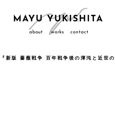
about
works
contact
『新版 薔薇戦争 百年戦争後の渾沌と近世