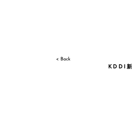
< Back
KDD