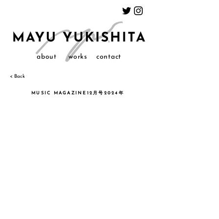
about
works
contact
< Back
MUSIC MAGAZINE12月号2024年