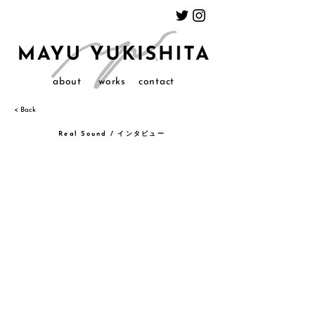
about
works
contact
< Back
Real Sound / インタビュー